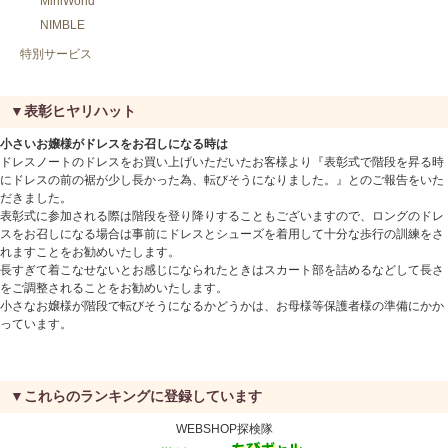
MiniWorld
NIMBLE
特別サービス
▼表彰ヒヤリハット
小さいお嬢様がドレスをお召しになる時は
ドレスノートのドレスをお買い上げいただいたお客様より『表彰式で階段を昇る時
にドレスの前の裾が少し長かった為、転びそうになりました。』とのご報告をいた
だきました。
表彰式に参加される際は階段を登り降りすることもございますので、ロングのドレ
スをお召しになる場合は事前にドレスとシューズを着用して十分な歩行の訓練をさ
れますことをお勧めいたします。
長すぎて着こなせないとお感じになられたときはスカート部を詰めるなどして長さ
をご調整されることをお勧めいたします。
小さなお嬢様が階段で転びそうになるかどうかは、お母様等保護者様の準備にかか
っています。
▼これらのランキングに登録しています
WEBSHOP探検隊