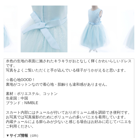
水色の生地の表面に施されたキラキラがおとなしく輝くかわいらしいドレス
です。
写真をよくご覧いただくと手が込んでいる様子がうかがえると思います。
☆着心地GOOD！
裏地がコットンなので着心地・肌触りも違和感がありません。
素材：ポリエステル、コットン
生産国：中国
ブランド：NIMBLE
スカート内部にはチュールが付いておりボリューム感を調節でき便利です。
お写真では写真撮影のためにボリュームの多いパニエを着用しています。
内蔵チュールによる膨らみが少ないと感じる場合はお好みに応じてパニエを
ご利用ください。
▼サイズ情報
（cm）