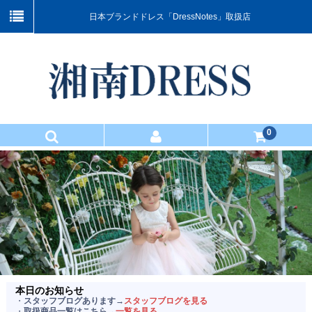
日本ブランドドレス「DressNotes」取扱店
0
TOP
商品一覧
お買い物ガイド
マスター会員のご案内
お問い合わせ
本日のお知らせ
・
スタッフブログあります→
スタッフブログを見る
当店について
・
取扱商品一覧はこちら→
一覧を見る