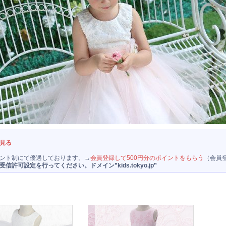
見る
ント制にて優遇しております。→
会員登録して500円分のポイントをもらう
（会員
可設定を行ってください。ドメイン”kids.tokyo.jp”