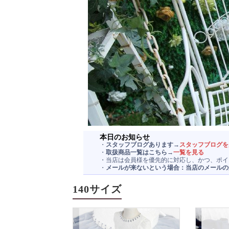
本日のお知らせ
・
スタッフブログあります→
スタッフブログを
・
取扱商品一覧はこちら→
一覧を見る
・当店は会員様を優先的に対応し、かつ、ポイ
・
メールが来ないという場合：当店のメールの受信許
140サイズ