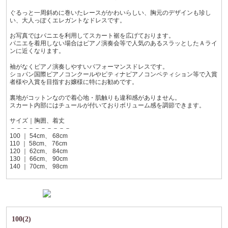
ぐるっと一周斜めに巻いたレースがかわいらしい、胸元のデザインも珍し
い、大人っぽくエレガントなドレスです。
お写真ではパニエを利用してスカート裾を広げております。
パニエを着用しない場合はピアノ演奏会等で人気のあるスラッとしたＡライ
ンに近くなります。
袖がなくピアノ演奏しやすいパフォーマンスドレスです。
ショパン国際ピアノコンクールやピティナピアノコンペティション等で入賞
者様や入賞を目指すお嬢様に特にお勧めです。
裏地がコットンなので着心地・肌触りも違和感がありません。
スカート内部にはチュールが付いておりボリューム感を調節できます。
サイズ｜胸囲、着丈
－－－－－－－－－－
100 ｜ 54cm、 68cm
110 ｜ 58cm、 76cm
120 ｜ 62cm、 84cm
130 ｜ 66cm、 90cm
140 ｜ 70cm、 98cm
100(2)