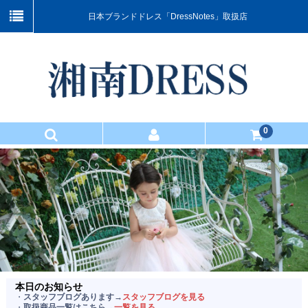
日本ブランドドレス「DressNotes」取扱店
0
TOP
商品一覧
お買い物ガイド
マスター会員のご案内
お問い合わせ
本日のお知らせ
・
スタッフブログあります→
スタッフブログを見る
当店について
・
取扱商品一覧はこちら→
一覧を見る