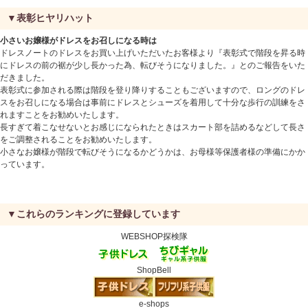
▼表彰ヒヤリハット
小さいお嬢様がドレスをお召しになる時は
ドレスノートのドレスをお買い上げいただいたお客様より『表彰式で階段を昇る時
にドレスの前の裾が少し長かった為、転びそうになりました。』とのご報告をいた
だきました。
表彰式に参加される際は階段を登り降りすることもございますので、ロングのドレ
スをお召しになる場合は事前にドレスとシューズを着用して十分な歩行の訓練をさ
れますことをお勧めいたします。
長すぎて着こなせないとお感じになられたときはスカート部を詰めるなどして長さ
をご調整されることをお勧めいたします。
小さなお嬢様が階段で転びそうになるかどうかは、お母様等保護者様の準備にかか
っています。
▼これらのランキングに登録しています
WEBSHOP探検隊
ShopBell
e-shops