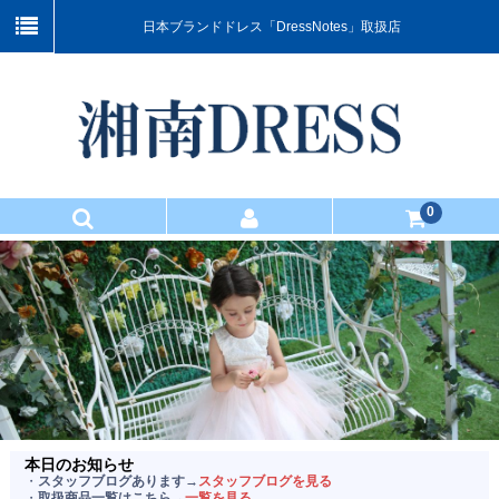
日本ブランドドレス「DressNotes」取扱店
0
TOP
商品一覧
お買い物ガイド
マスター会員のご案内
お問い合わせ
本日のお知らせ
・
スタッフブログあります→
スタッフブログを見る
当店について
・
取扱商品一覧はこちら→
一覧を見る