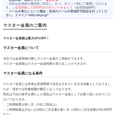
・当店は会員様を優先的に対応し、かつ、ポイント制にて優遇しておりま
運営者情報
す。→
会員登録して500円分のポイントをもらう
（会員登録無料）
・
メールが来ないという場合：当店のメールの受信許可設定を行ってくだ
さい。ドメイン”kids.tokyo.jp”
マスター会員のご案内
マスター会員様は最大20%OFF！
マスター会員について
当店では会員登録の際にマスター会員のご登録ができます。
マスター会員様はマスター会員特典を受けることができます。
マスター会員になる条件
マスター会員とは本来は音楽関係で先生をされている方を対象としておりまし
たが、現在では対象範囲が幅広くなっております。
現在は下記の条件を満たした場合はマスター会員としてお取り扱いさせていた
だいております。
・ご利用頻度が多い方（1年に2回以上）
・ご利用頻度は少ないが1回のご注文量が多い方（1回のご注文金額が30,000円
以上）