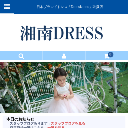
日本ブランドドレス「DressNotes」取扱店
0
TOP
商品一覧
お買い物ガイド
マスター会員のご案内
お問い合わせ
本日のお知らせ
・
スタッフブログあります→
スタッフブログを見る
当店について
・
取扱商品一覧はこちら→
一覧を見る