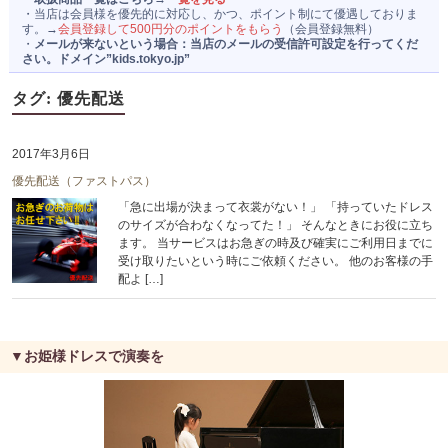
・当店は会員様を優先的に対応し、かつ、ポイント制にて優遇しておりま
運営者情報
す。→
会員登録して500円分のポイントをもらう
（会員登録無料）
・
メールが来ないという場合：当店のメールの受信許可設定を行ってくだ
さい。ドメイン”kids.tokyo.jp”
タグ:
優先配送
2017年3月6日
優先配送（ファストパス）
「急に出場が決まって衣裳がない！」 「持っていたドレス
のサイズが合わなくなってた！」 そんなときにお役に立ち
ます。 当サービスはお急ぎの時及び確実にご利用日までに
受け取りたいという時にご依頼ください。 他のお客様の手
配よ […]
▼お姫様ドレスで演奏を