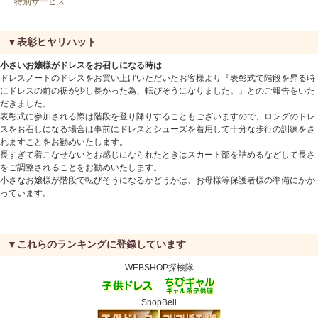
特別サービス
▼表彰ヒヤリハット
小さいお嬢様がドレスをお召しになる時は
ドレスノートのドレスをお買い上げいただいたお客様より『表彰式で階段を昇る時
にドレスの前の裾が少し長かった為、転びそうになりました。』とのご報告をいた
だきました。
表彰式に参加される際は階段を登り降りすることもございますので、ロングのドレ
スをお召しになる場合は事前にドレスとシューズを着用して十分な歩行の訓練をさ
れますことをお勧めいたします。
長すぎて着こなせないとお感じになられたときはスカート部を詰めるなどして長さ
をご調整されることをお勧めいたします。
小さなお嬢様が階段で転びそうになるかどうかは、お母様等保護者様の準備にかか
っています。
▼これらのランキングに登録しています
WEBSHOP探検隊
ShopBell